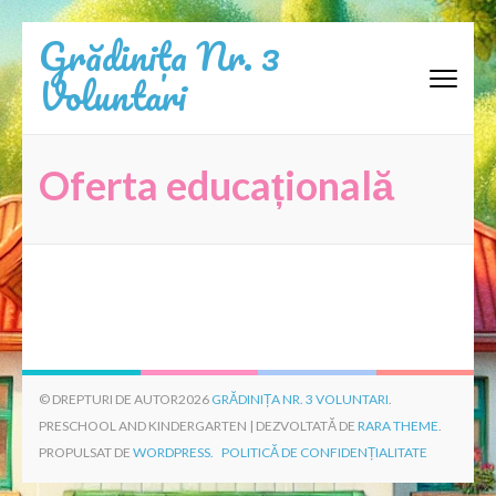
Sari
Grădinița Nr. 3
la
Voluntari
conținut
(apasă
Enter)
Oferta educațională
© DREPTURI DE AUTOR2026
GRĂDINIȚA NR. 3 VOLUNTARI
.
PRESCHOOL AND KINDERGARTEN | DEZVOLTATĂ DE
RARA THEME
.
PROPULSAT DE
WORDPRESS.
POLITICĂ DE CONFIDENȚIALITATE