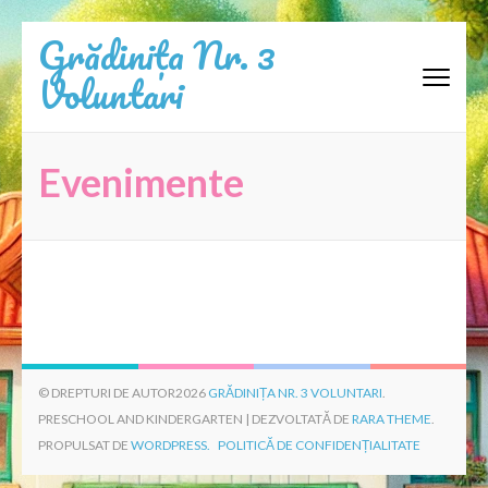
Sari
Grădinița Nr. 3
la
Voluntari
conținut
(apasă
Enter)
Evenimente
© DREPTURI DE AUTOR2026
GRĂDINIȚA NR. 3 VOLUNTARI
.
PRESCHOOL AND KINDERGARTEN | DEZVOLTATĂ DE
RARA THEME
.
PROPULSAT DE
WORDPRESS.
POLITICĂ DE CONFIDENȚIALITATE