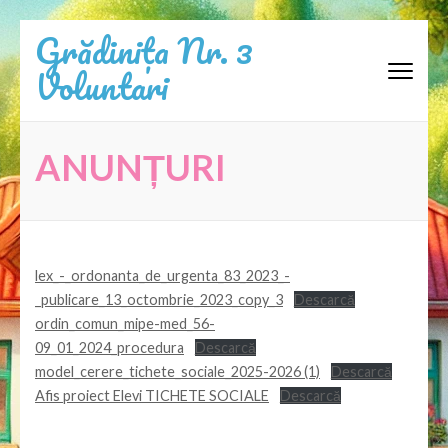
Sari
Grădinița Nr. 3
la
Voluntari
conținut
(apasă
Enter)
ANUNȚURI
lex_-_ordonanta_de_urgenta_83_2023_-
_publicare_13_octombrie_2023_copy_3
Descarcă
ordin_comun_mipe-med_56-
09_01_2024_procedura
Descarcă
model_cerere_tichete_sociale_2025-2026 (1)
Descarcă
Afis proiect Elevi TICHETE SOCIALE
Descarcă