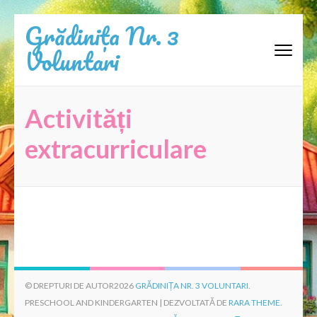
Sari
Grădinița Nr. 3
la
Voluntari
conținut
(apasă
Enter)
Activități
extracurriculare
© DREPTURI DE AUTOR2026
GRĂDINIȚA NR. 3 VOLUNTARI
.
PRESCHOOL AND KINDERGARTEN | DEZVOLTATĂ DE
RARA THEME
.