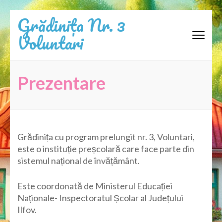
Sari
Grădinița Nr. 3
la
Voluntari
conținut
(apasă
Enter)
Prezentare
Grădinița cu program prelungit nr. 3, Voluntari,
este o instituție preșcolară care face parte din
sistemul național de învățământ.
Este coordonată de Ministerul Educației
Naționale- Inspectoratul Școlar al Județului
Ilfov.