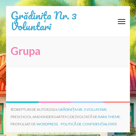
Sari
Grădinița Nr. 3
la
Voluntari
conținut
(apasă
Enter)
Grupa
© DREPTURI DE AUTOR2026
GRĂDINIȚA NR. 3 VOLUNTARI
.
PRESCHOOL AND KINDERGARTEN | DEZVOLTATĂ DE
RARA THEME
.
PROPULSAT DE
WORDPRESS.
POLITICĂ DE CONFIDENȚIALITATE